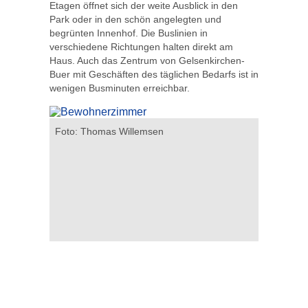
Etagen öffnet sich der weite Ausblick in den
Park oder in den schön angelegten und
begrünten Innenhof. Die Buslinien in
verschiedene Richtungen halten direkt am
Haus. Auch das Zentrum von Gelsenkirchen-
Buer mit Geschäften des täglichen Bedarfs ist in
wenigen Busminuten erreichbar.
alten die
Foto: Thomas Willemsen
Aufenthal
en Räume
Foto: Th
uber.