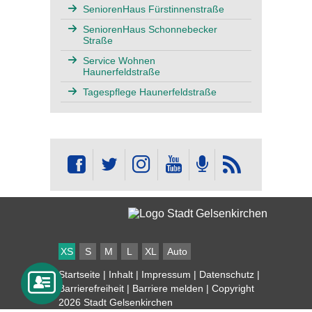
SeniorenHaus Fürstinnenstraße
SeniorenHaus Schonnebecker
Straße
Service Wohnen
Haunerfeldstraße
Tagespflege Haunerfeldstraße
XS
S
M
L
XL
Auto
Startseite
|
Inhalt
|
Impressum
|
Datenschutz
|
Barrierefreiheit
|
Barriere melden
| Copyright
2026 Stadt Gelsenkirchen