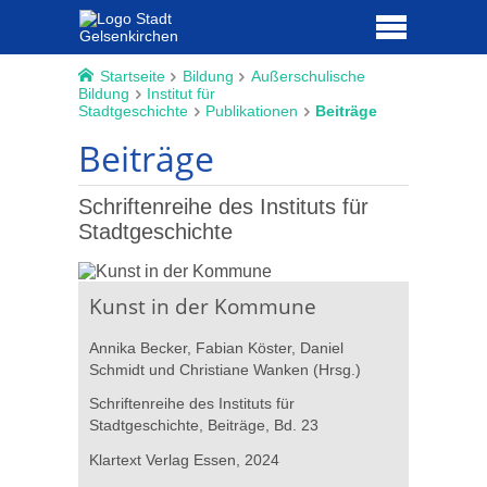
Startseite
Bildung
Außerschulische
Bildung
Institut für
Stadtgeschichte
Publikationen
Beiträge
Beiträge
Schriftenreihe des Instituts für
Stadtgeschichte
Kunst in der Kommune
Forsch
Annika Becker, Fabian Köster, Daniel
Wissen
Schmidt und Christiane Wanken (Hrsg.)
zwisch
Hochin
Schriftenreihe des Instituts für
Weg in
Stadtgeschichte, Beiträge, Bd. 23
Wissen
Teil 1:
Klartext Verlag Essen, 2024
lianz
Jens Adam