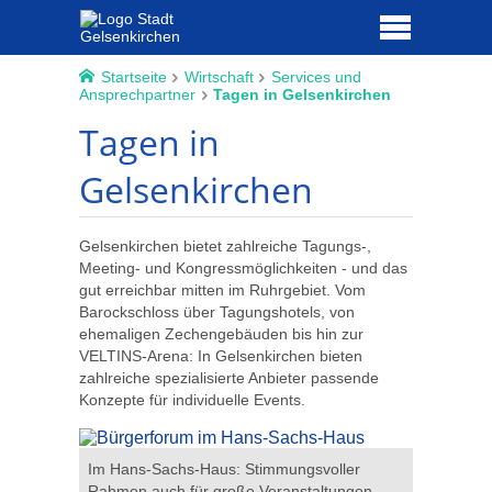
Startseite
Wirtschaft
Services und
Ansprechpartner
Tagen in Gelsenkirchen
Tagen in
Gelsenkirchen
Gelsenkirchen bietet zahlreiche Tagungs-,
Meeting- und Kongressmöglichkeiten - und das
gut erreichbar mitten im Ruhrgebiet. Vom
Barockschloss über Tagungshotels, von
ehemaligen Zechengebäuden bis hin zur
VELTINS-Arena: In Gelsenkirchen bieten
zahlreiche spezialisierte Anbieter passende
Konzepte für individuelle Events.
 Stadt
Im Hans-Sachs-Haus: Stimmungsvoller
Heiner's P
Rahmen auch für große Veranstaltungen.