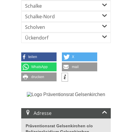
Schalke
Schalke-Nord
Scholven
Ückendorf
teilen
X
WhatsApp
mail
drucken
Adresse
Präventionsrat Gelsenkirchen c/o
Polizeipräsidium Gelsenkirchen