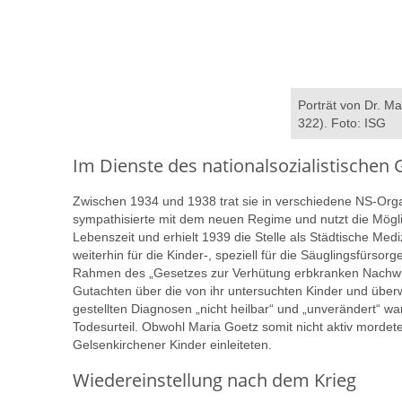
Porträt von Dr. Ma
322). Foto: ISG
Im Dienste des nationalsozialistische
Zwischen 1934 und 1938 trat sie in verschiedene NS-Orga
sympathisierte mit dem neuen Regime und nutzt die Mögli
Lebenszeit und erhielt 1939 die Stelle als Städtische Medi
weiterhin für die Kinder-, speziell für die Säuglingsfürso
Rahmen des „Gesetzes zur Verhütung erbkranken Nachwuc
Gutachten über die von ihr untersuchten Kinder und überw
gestellten Diagnosen „nicht heilbar“ und „unverändert“ war
Todesurteil. Obwohl Maria Goetz somit nicht aktiv morde
Gelsenkirchener Kinder einleiteten.
Wiedereinstellung nach dem Krieg