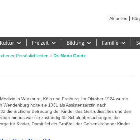
Kontakt
Stadtplan
Karriere
Presse
Hilfe
Impressum
Barrieref
Aktuelles
Bür
Kultur
Freizeit
Bildung
Familie
S
rchener Persönlichkeiten
Dr. Maria Goetz
 Medizin in Würzburg, Köln und Freiburg. Im Oktober 1924 wurde
ch Wendenburg holte sie 1931 als Assistenzärztin nach
 die ärztliche Betreuung der Kinder des Gertrudisstiftes und den
rüber hinaus war sie zuständig für Schuluntersuchungen, die
e für Kinder. Damit fiel ein Großteil der Gelsenkirchener Kinder