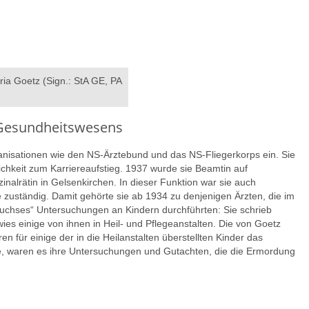
ria Goetz (Sign.: StA GE, PA
n Gesundheitswesens
nisationen wie den NS-Ärztebund und das NS-Fliegerkorps ein. Sie
chkeit zum Karriereaufstieg. 1937 wurde sie Beamtin auf
zinalrätin in Gelsenkirchen. In dieser Funktion war sie auch
rge zuständig. Damit gehörte sie ab 1934 zu denjenigen Ärzten, die im
hses“ Untersuchungen an Kindern durchführten: Sie schrieb
ies einige von ihnen in Heil- und Pflegeanstalten. Die von Goetz
en für einige der in die Heilanstalten überstellten Kinder das
te, waren es ihre Untersuchungen und Gutachten, die die Ermordung