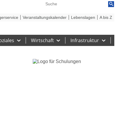
reiheit
Barriere melden
gerservice
Veranstaltungskalender
Lebenslagen
A bis Z
oziales
Wirtschaft
Infrastruktur