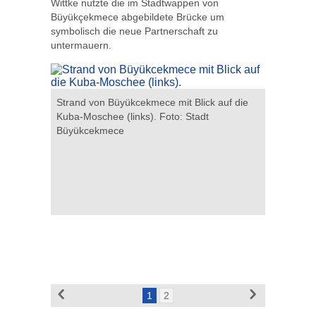
Wittke nutzte die im Stadtwappen von
Büyükçekmece abgebildete Brücke um
symbolisch die neue Partnerschaft zu
untermauern.
Strand von Büyükcekmece mit Blick auf die
 die 636
Wahrzeich
Kuba-Moschee (links). Foto: Stadt
an-
Meter lan
Büyükcekmece
Brücke. F
1
2