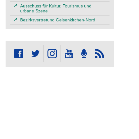
Ausschuss für Kultur, Tourismus und
urbane Szene
Bezirksvertretung Gelsenkirchen-Nord
rgermeisterin Karin Welge und Künstler Uwe Gelesch 2024 bei
Mit 
rsten Steine auf dem Gelsenkirchen Walk of Fame. Foto: Gerd
Küns