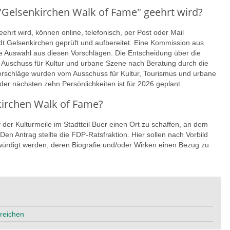
"Gelsenkirchen Walk of Fame" geehrt wird?
hrt wird, können online, telefonisch, per Post oder Mail
dt Gelsenkirchen geprüft und aufbereitet. Eine Kommission aus
ne Auswahl aus diesen Vorschlägen. Die Entscheidung über die
r Auschuss für Kultur und urbane Szene nach Beratung durch die
orschläge wurden vom Ausschuss für Kultur, Tourismus und urbane
r nächsten zehn Persönlichkeiten ist für 2026 geplant.
kirchen Walk of Fame?
 der Kulturmeile im Stadtteil Buer einen Ort zu schaffen, an dem
n Antrag stellte die FDP-Ratsfraktion. Hier sollen nach Vorbild
rdigt werden, deren Biografie und/oder Wirken einen Bezug zu
nreichen