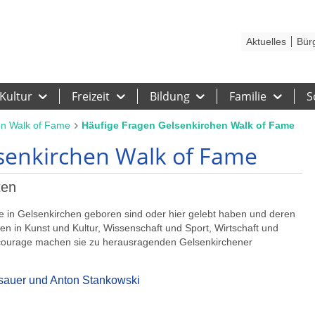
Kontakt
Stadtplan
Karriere
Presse
Hilfe
Impressum
Barrieref
Aktuelles
Bür
Kultur
Freizeit
Bildung
Familie
S
en Walk of Fame
Häufige Fragen Gelsenkirchen Walk of Fame
senkirchen Walk of Fame
ten
e in Gelsenkirchen geboren sind oder hier gelebt haben und deren
gen in Kunst und Kultur, Wissenschaft und Sport, Wirtschaft und
ilcourage machen sie zu herausragenden Gelsenkirchener