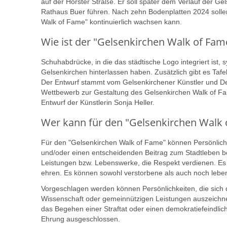
auf der Horster Straße. Er soll später dem Verlauf der Ge
Rathaus Buer führen. Nach zehn Bodenplatten 2024 sollen 
Walk of Fame" kontinuierlich wachsen kann.
Wie ist der "Gelsenkirchen Walk of Fame
Schuhabdrücke, in die das städtische Logo integriert ist, 
Gelsenkirchen hinterlassen haben. Zusätzlich gibt es Taf
Der Entwurf stammt vom Gelsenkirchener Künstler und 
Wettbewerb zur Gestaltung des Gelsenkirchen Walk of Fam
Entwurf der Künstlerin Sonja Heller.
Wer kann für den "Gelsenkirchen Walk
Für den "Gelsenkirchen Walk of Fame" können Persönlich
und/oder einen entscheidenden Beitrag zum Stadtleben be
Leistungen bzw. Lebenswerke, die Respekt verdienen. Es 
ehren. Es können sowohl verstorbene als auch noch leb
Vorgeschlagen werden können Persönlichkeiten, die sich du
Wissenschaft oder gemeinnützigen Leistungen auszeichne
das Begehen einer Straftat oder einen demokratiefeindliche
Ehrung ausgeschlossen.