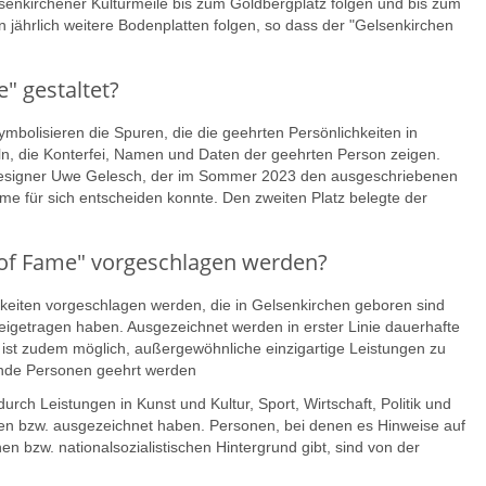
lsenkirchener Kulturmeile bis zum Goldbergplatz folgen und bis zum
jährlich weitere Bodenplatten folgen, so dass der "Gelsenkirchen
" gestaltet?
symbolisieren die Spuren, die die geehrten Persönlichkeiten in
eln, die Konterfei, Namen und Daten der geehrten Person zeigen.
Designer Uwe Gelesch, der im Sommer 2023 den ausgeschriebenen
e für sich entscheiden konnte. Den zweiten Platz belegte der
 of Fame" vorgeschlagen werden?
keiten vorgeschlagen werden, die in Gelsenkirchen geboren sind
igetragen haben. Ausgezeichnet werden in erster Linie dauerhafte
ist zudem möglich, außergewöhnliche einzigartige Leistungen zu
ende Personen geehrt werden
rch Leistungen in Kunst und Kultur, Sport, Wirtschaft, Politik und
n bzw. ausgezeichnet haben. Personen, bei denen es Hinweise auf
n bzw. nationalsozialistischen Hintergrund gibt, sind von der