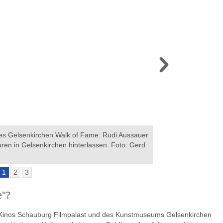
des Gelsenkirchen Walk of Fame: Rudi Aussauer
Die damalige Oberbü
ren in Gelsenkirchen hinterlassen. Foto: Gerd
der Verlegung der e
Kaemper
1
2
3
e"?
 Kinos Schauburg Filmpalast und des Kunstmuseums Gelsenkirchen