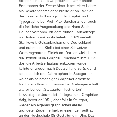
Söhnen eines aus Ostpreußen stammenden
Bergmanns der Zeche Alma. Nach einer Lehre
als Dekorationsmaler studierte er ab 1927 an
der Essener Folkwangschule Graphik und
Typographie bei Prof. Max Burchartz, der auch
die farbliche Ausgestaltung des Hans-Sachs-
Hauses vornahm. An dem frühen Farbkonzept
war Anton Stankowski beteiligt. 1929 verließ
Stankowski Gelsenkirchen und Deutschland
und nahm eine Stelle bei einer Schweizer
Werbeagentur in Zürich an. Dort entwickelte er
die „konstruktive Graphik“. Nachdem ihm 1934
dort die Arbeitserlaubnis entzogen wurde,
kehrte er wieder nach Deutschland zurück und
siedelte sich drei Jahre später in Stuttgart an,
wo er als selbständiger Graphiker arbeitete.
Nach dem Krieg und russischer Gefangenschaft
war er bei der „Stuttgarter Illustrierten“
kurzzeitig als Journalist, Fotograf und Graphiker
tätig, bevor er 1951, ebenfalls in Stuttgart,
wieder ein eigenes graphisches Atelier
gründete. Zudem erhielt er einen Lehrauftrag
an der Hochschule für Gestaltung in Ulm. Das