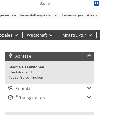
reiheit
Barriere melden
gerservice
Veranstaltungskalender
Lebenslagen
A bis Z
oziales
Wirtschaft
Infrastruktur
Adresse
Stadt Gelsenkirchen
Ebertstraße 11
45875 Gelsenkirchen
Kontakt
Öffnungszeiten