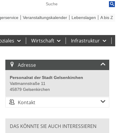
reiheit
Barriere melden
gerservice
Veranstaltungskalender
Lebenslagen
A bis Z
oziales
Wirtschaft
Infrastruktur
Adresse
Personalrat der Stadt Gelsenkirchen
Vattmannstraße 11
45879 Gelsenkirchen
Kontakt
DAS KÖNNTE SIE AUCH INTERESSIEREN