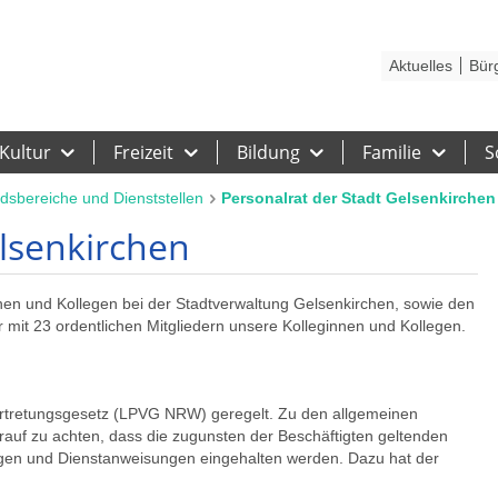
Kontakt
Stadtplan
Karriere
Presse
Hilfe
Impressum
Barrieref
Aktuelles
Bür
Kultur
Freizeit
Bildung
Familie
S
dsbereiche und Dienststellen
Personalrat der Stadt Gelsenkirchen
elsenkirchen
innen und Kollegen bei der Stadtverwaltung Gelsenkirchen, sowie den
ir mit 23 ordentlichen Mitgliedern unsere Kolleginnen und Kollegen.
ertretungsgesetz (LPVG NRW) geregelt. Zu den allgemeinen
auf zu achten, dass die zugunsten der Beschäftigten geltenden
ngen und Dienstanweisungen eingehalten werden. Dazu hat der