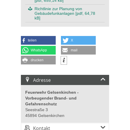
[pdf, 655,14 kB]
Richtlinie zur Planung von
Gebäudefunkanlagen [pdf, 64,78
kB]
teilen
X
WhatsApp
mail
drucken
Adresse
Feuerwehr Gelsenkirchen -
Vorbeugender Brand- und
Gefahrenschutz
Seestraße 3
45894 Gelsenkirchen
Kontakt