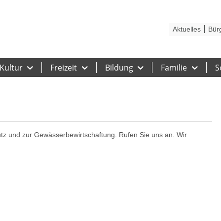
Kontakt
Stadtplan
Karriere
Presse
Hilfe
Impressum
Barrieref
Aktuelles
Bür
Kultur
Freizeit
Bildung
Familie
S
tz und zur Gewässerbewirtschaftung. Rufen Sie uns an. Wir