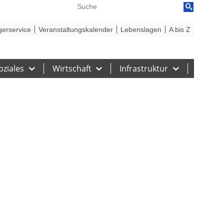
reiheit
Barriere melden
gerservice
Veranstaltungskalender
Lebenslagen
A bis Z
oziales
Wirtschaft
Infrastruktur