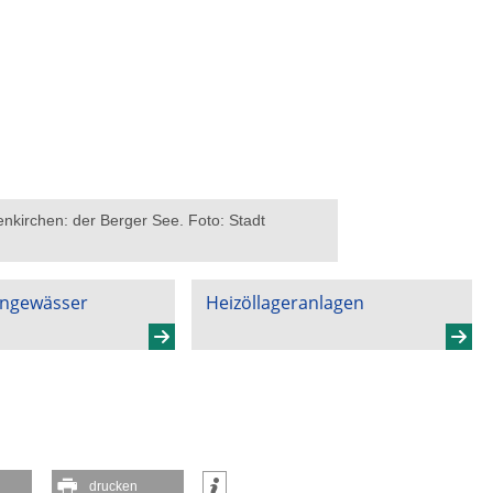
enkirchen: der Berger See. Foto: Stadt
engewässer
Heizöllageranlagen
drucken