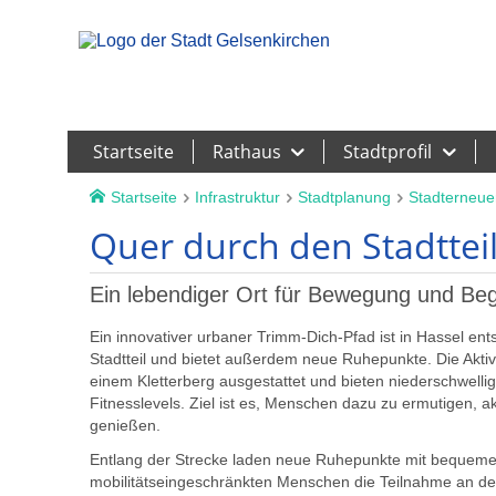
Leichte Sprache
Startseite
Rathaus
Stadtprofil
Startseite
Infrastruktur
Stadtplanung
Stadterneue
Quer durch den Stadtteil
Ein lebendiger Ort für Bewegung und B
Ein innovativer urbaner Trimm-Dich-Pfad ist in Hassel ent
Stadtteil und bietet außerdem neue Ruhepunkte. Die Aktivp
einem Kletterberg ausgestattet und bieten niederschwell
Fitnesslevels. Ziel ist es, Menschen dazu zu ermutigen, a
genießen.
Entlang der Strecke laden neue Ruhepunkte mit bequemen 
mobilitätseingeschränkten Menschen die Teilnahme an der a