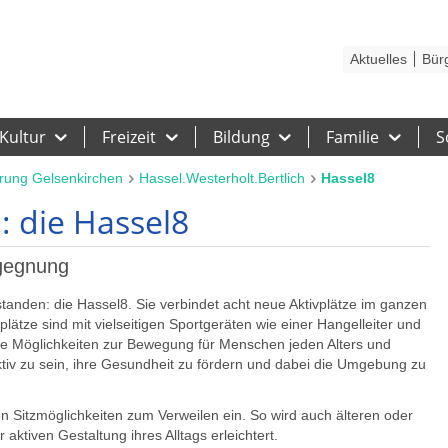
Kontakt
Stadtplan
Karriere
Presse
Hilfe
Impressum
Barrieref
Aktuelles
Bür
Kultur
Freizeit
Bildung
Familie
S
rung Gelsenkirchen
Hassel.Westerholt.Bertlich
Hassel8
: die Hassel8
egegnung
standen: die Hassel8. Sie verbindet acht neue Aktivplätze im ganzen
lätze sind mit vielseitigen Sportgeräten wie einer Hangelleiter und
ige Möglichkeiten zur Bewegung für Menschen jeden Alters und
ktiv zu sein, ihre Gesundheit zu fördern und dabei die Umgebung zu
Sitzmöglichkeiten zum Verweilen ein. So wird auch älteren oder
ktiven Gestaltung ihres Alltags erleichtert.