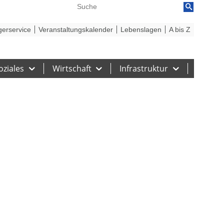
reiheit
Barriere melden
gerservice
Veranstaltungskalender
Lebenslagen
A bis Z
oziales
Wirtschaft
Infrastruktur