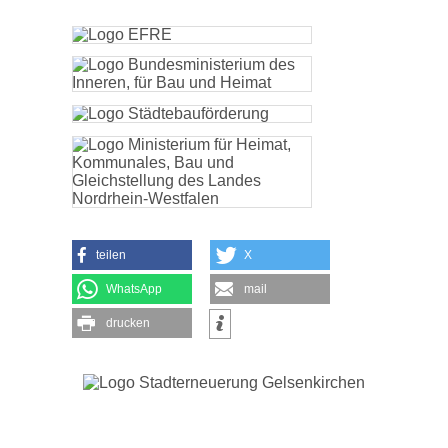
teilen
X
WhatsApp
mail
drucken