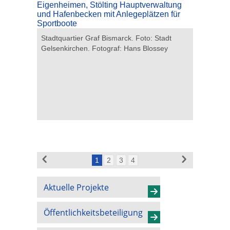
n Foto:
Wohnen a
Robbin
Stadtquartier Graf Bismarck. Foto: Stadt
Gelsenkirchen. Fotograf: Hans Blossey
1
2
3
4
Aktuelle Projekte
Öffentlichkeitsbeteiligung