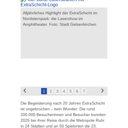
enkirchen
Lasershow
Alljährliches Highlight der ExtraSchicht im
to: Thomas
Gelsenkir
Nordsternpark: die Lasershow im
Amphitheater. Foto: Stadt Gelsenkirchen
1
2
3
4
5
6
7
Die Begeisterung nach 20 Jahren ExtraSchicht
ist ungebrochen – kein Wunder: Die rund
200.000 Besucherinnen und Besucher konnten
2025 bei ihrer Reise durch die Metropole Ruhr
in 24 Städten und an 50 Spielorten die 23.