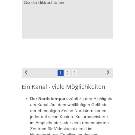
Sie die Bildrechte ein
die Bildre
1
2
3
Ein Kanal - viele Möglichkeiten
Der Nordsternpark
zählt zu den Highlights
am Kanal. Auf dem weitläufigen Gelände
der ehemaligen Zeche Nordstern kommt
jeder auf seine Kosten: Kulturbegeisterte
im Amphitheater oder dem renommierten
Zentrum für Videokunst direkt im
Nordsternturm. Familien im riesigen