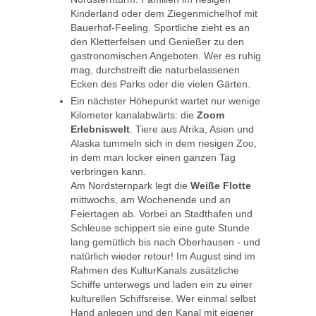
Kinderland oder dem Ziegenmichelhof mit
Bauerhof-Feeling. Sportliche zieht es an
den Kletterfelsen und Genießer zu den
gastronomischen Angeboten. Wer es ruhig
mag, durchstreift die naturbelassenen
Ecken des Parks oder die vielen Gärten.
Ein nächster Höhepunkt wartet nur wenige
Kilometer kanalabwärts: die
Zoom
Erlebniswelt
. Tiere aus Afrika, Asien und
Alaska tummeln sich in dem riesigen Zoo,
in dem man locker einen ganzen Tag
verbringen kann.
Am Nordsternpark legt die
Weiße Flotte
mittwochs, am Wochenende und an
Feiertagen ab. Vorbei an Stadthafen und
Schleuse schippert sie eine gute Stunde
lang gemütlich bis nach Oberhausen - und
natürlich wieder retour! Im August sind im
Rahmen des KulturKanals zusätzliche
Schiffe unterwegs und laden ein zu einer
kulturellen Schiffsreise. Wer einmal selbst
Hand anlegen und den Kanal mit eigener