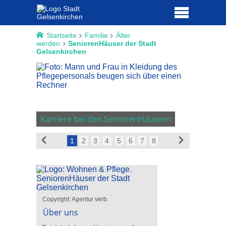
Startseite
Familie
Älter
werden
SeniorenHäuser der Stadt
Gelsenkirchen
Karriere bei den SeniorenHäusern
Bewirb D
1
2
3
4
5
6
7
8
Copyright: Agentur verb.
Über uns