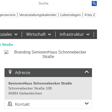
reiheit
Barriere melden
gerservice
Veranstaltungskalender
Lebenslagen
A bis Z
oziales
Wirtschaft
Infrastruktur
 Straße
Adresse
SeniorenHaus Schonnebecker Straße
Schonnebecker Straße 108
45884 Gelsenkirchen
Kontakt