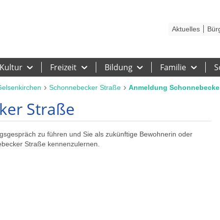
Kontakt
Stadtplan
Karriere
Presse
Hilfe
Impressum
Barrieref
Aktuelles
Bür
Kultur
Freizeit
Bildung
Familie
S
elsenkirchen
Schonnebecker Straße
Anmeldung Schonnebecker
er Straße
ngsgespräch zu führen und Sie als zukünftige Bewohnerin oder
ebecker Straße kennenzulernen.