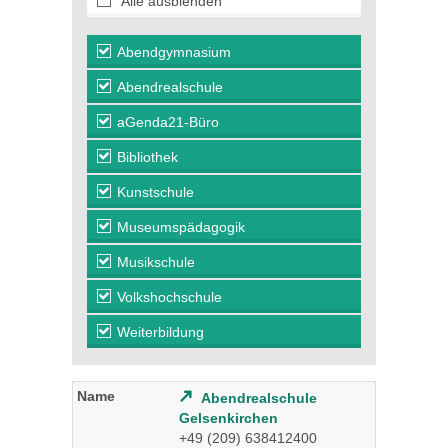
Alle ausblenden
Abendgymnasium
Abendrealschule
aGenda21-Büro
Bibliothek
Kunstschule
Museumspädagogik
Musikschule
Volkshochschule
Weiterbildung
Abendrealschule
Gelsenkirchen
+49 (209) 638412400