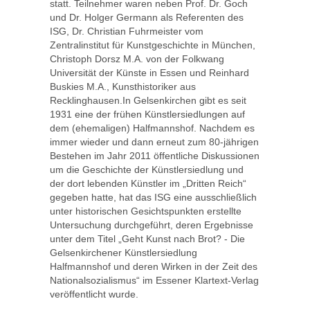
statt. Teilnehmer waren neben Prof. Dr. Goch
und Dr. Holger Germann als Referenten des
ISG, Dr. Christian Fuhrmeister vom
Zentralinstitut für Kunstgeschichte in München,
Christoph Dorsz M.A. von der Folkwang
Universität der Künste in Essen und Reinhard
Buskies M.A., Kunsthistoriker aus
Recklinghausen.In Gelsenkirchen gibt es seit
1931 eine der frühen Künstlersiedlungen auf
dem (ehemaligen) Halfmannshof. Nachdem es
immer wieder und dann erneut zum 80-jährigen
Bestehen im Jahr 2011 öffentliche Diskussionen
um die Geschichte der Künstlersiedlung und
der dort lebenden Künstler im „Dritten Reich“
gegeben hatte, hat das ISG eine ausschließlich
unter historischen Gesichtspunkten erstellte
Untersuchung durchgeführt, deren Ergebnisse
unter dem Titel „Geht Kunst nach Brot? - Die
Gelsenkirchener Künstlersiedlung
Halfmannshof und deren Wirken in der Zeit des
Nationalsozialismus“ im Essener Klartext-Verlag
veröffentlicht wurde.