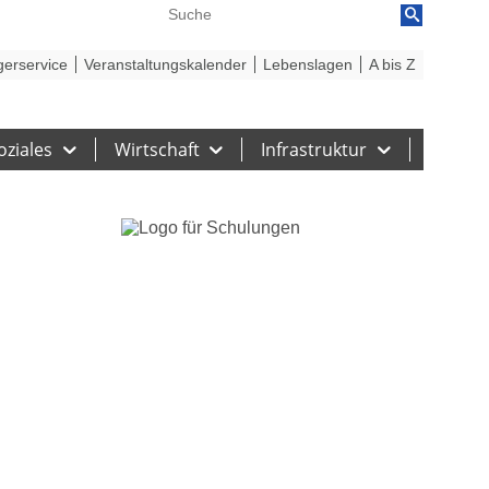
reiheit
Barriere melden
gerservice
Veranstaltungskalender
Lebenslagen
A bis Z
oziales
Wirtschaft
Infrastruktur