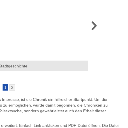
r Stadtgeschichte
Die Stadtchronik im L
1
2
nteresse, ist die Chronik ein hilfreicher Startpunkt. Um die
vs zu ermöglichen, wurde damit begonnen, die Chroniken zu
 Volltextsuche, sondern gewährleistet auch den Erhalt dieser
rweitert. Einfach Link anklicken und PDF-Datei öffnen. Die Datei