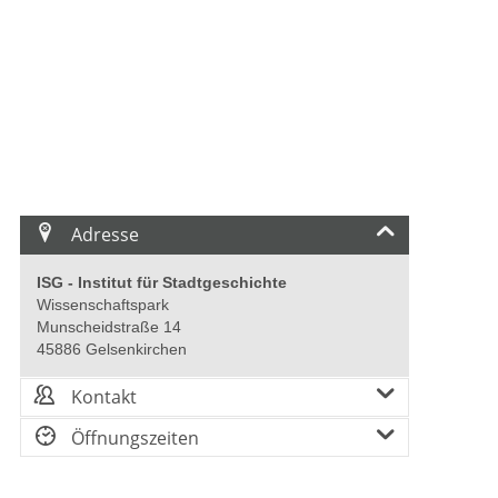
Adresse
esesaal. Foto: Institut für Stadtgeschichte
Blic
ISG - Institut für Stadtgeschichte
Wissenschaftspark
Munscheidstraße 14
45886 Gelsenkirchen
Kontakt
Öffnungszeiten