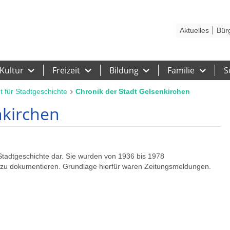
Kontakt
Stadtplan
Karriere
Presse
Hilfe
Impressum
Barrieref
Aktuelles
Bür
Kultur
Freizeit
Bildung
Familie
S
ut für Stadtgeschichte
Chronik der Stadt Gelsenkirchen
nkirchen
 Stadtgeschichte dar. Sie wurden von 1936 bis 1978
se zu dokumentieren. Grundlage hierfür waren Zeitungsmeldungen.