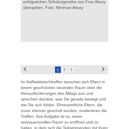
erfolgreichen Schulungsreihe von Frau Aksoy
übergeben. Foto: Neriman Aksoy
n im
hafft
tzung des
milie,
ion des
:
ilie,
)
1
2
3
Im Kaffeeklatschtreffen tauschen sich Eltern in
einem geschützten neutralen Raum über die
Herausforderungen des Alltags aus und
sprechen darüber, was Sie gerade bewegt und
wie Sie sich fühlen. Ehrenamtliche Eltern, die
zuvor intensiv geschult wurden, moderieren die
Treffen. Ihre Aufgabe ist es, einen
vertrauensvollen Raum zu eröffnen und zu
halten, in dem sich die Teilnehmenden mit ihren