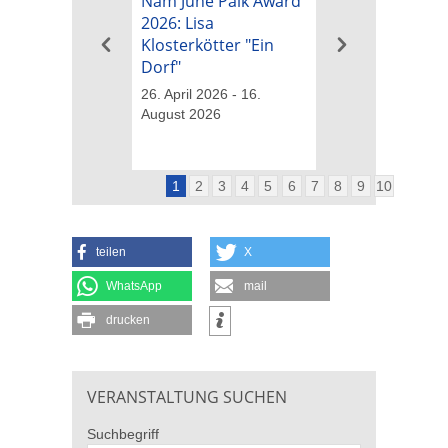
Nam June Paik Award
Nam June Paik
2026: Lisa
2026: Michael B
Klosterkötter "Ein
"Tapetenwechs
Dorf"
26. April 2026 - 16
August 2026
26. April 2026 - 16.
August 2026
1
2
3
4
5
6
7
8
9
10
teilen
X
WhatsApp
mail
drucken
VERANSTALTUNG SUCHEN
Suchbegriff