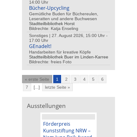
14:00 Uhr
Bücher-Upcycling
Gemütliche Buden für Büchereulen,
Leseratten und andere Buchwesen
Stadtteilbibliothek Horst
Bildrechte: Katja Enseling
Sonstiges | 27. August 2026, 15:00 Uhr -
17:00 Uhr
GEnadelt!
Handarbeiten für kreative Köpfe
Stadtteilbibliothek Buer im Linden-Karree
Bildrechte: freies Foto
« erste Seite
1
2
3
4
5
6
7
[...]
letzte Seite »
Ausstellungen
Förderpreis
Kunstpreis der
Kunststiftung NRW –
Kunststiftung 