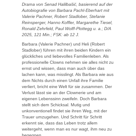
Drama von Senad Halilbašić, basierend auf der
Autobiografie von Barbara Pachl-Eberhart mit
Valerie Pachner, Robert Stadlober, Stefanie
Reinsperger, Hanno Koffler, Margarethe Tiesel,
Ronald Zehrfeld, Paul Wolff-Plottegg u. a.; D/A
2025, 121 Min.; FSK: ab 12 J.
Barbara (Valerie Pachner) und Heli (Robert
Stadlober) führen mit ihren beiden Kindern ein
glückliches und liebevolles Familienleben. Als
professionelle Clowns nehmen sie alles nicht zu
ernst und wissen, dass man auch über das
lachen kann, was misslingt. Als Barbara wie aus
dem Nichts durch einen Unfall ihre Familie
verliert, bricht eine Welt für sie zusammen. Der
Verlust lässt sie an der Clownerie und am
eigenen Lebenssinn zweifeln. Doch Barbara
stellt sich dem Schicksal. Mutig und
unkonventionell findet sie ihren Weg, mit der
Trauer umzugehen. Und Schritt für Schritt
erkennt sie, dass das Leben trotz allem
weitergeht, wenn man es nur wagt, ihm neu zu
begegnen.