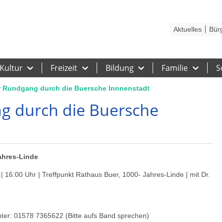
Kontakt
Stadtplan
Karriere
Presse
Hilfe
Impressum
Barrieref
Aktuelles
Bür
Kultur
Freizeit
Bildung
Familie
S
r Rundgang durch die Buersche Innnenstadt
g durch die Buersche
Jahres-Linde
 16:00 Uhr | Treffpunkt Rathaus Buer, 1000- Jahres-Linde | mit Dr.
nter: 01578 7365622 (Bitte aufs Band sprechen)