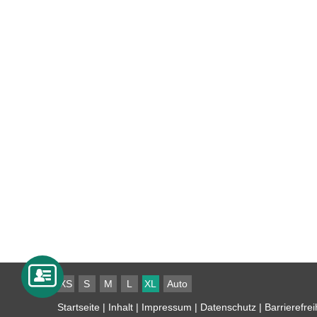
XS
S
M
L
XL
Auto
Startseite
|
Inhalt
|
Impressum
|
Datenschutz
|
Barrierefrei