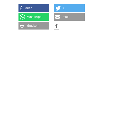
teilen
X
WhatsApp
mail
drucken