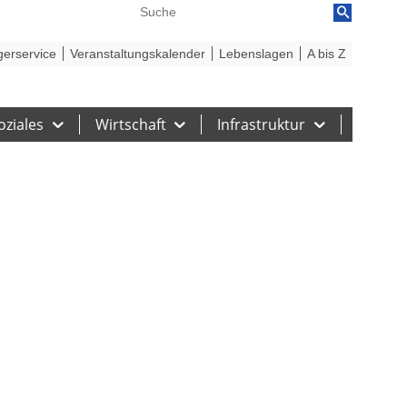
reiheit
Barriere melden
gerservice
Veranstaltungskalender
Lebenslagen
A bis Z
oziales
Wirtschaft
Infrastruktur