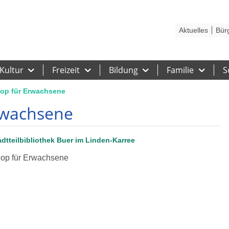
Kontakt
Stadtplan
Karriere
Presse
Hilfe
Impressum
Barrieref
Aktuelles
Bür
Kultur
Freizeit
Bildung
Familie
S
op für Erwachsene
rwachsene
adtteilbibliothek Buer im Linden-Karree