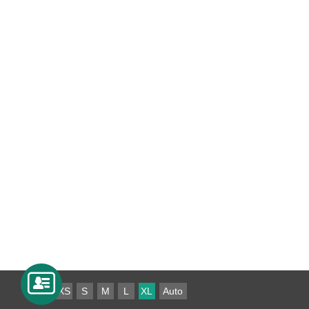
XS
S
M
L
XL
Auto