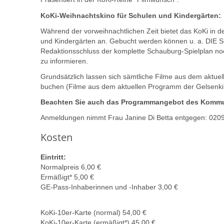
KoKi-Weihnachtskino für Schulen und Kindergärten:
Während der vorweihnachtlichen Zeit bietet das KoKi in 
und Kindergärten an. Gebucht werden können u. a. D
Redaktionsschluss der komplette Schauburg-Spielplan noch
zu informieren.
Grundsätzlich lassen sich sämtliche Filme aus dem aktu
buchen (Filme aus dem aktuellen Programm der Gelsenki
Beachten Sie auch das Programmangebot des Kommun
Anmeldungen nimmt Frau Janine Di Betta entgegen: 0209
Kosten
Eintritt:
Normalpreis 6,00 €
Ermäßigt* 5,00 €
GE-Pass-Inhaberinnen und -Inhaber 3,00 €
KoKi-10er-Karte (normal) 54,00 €
KoKi-10er-Karte (ermäßigt*) 45,00 €