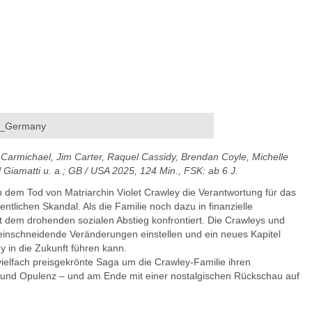
res_Germany
Carmichael, Jim Carter, Raquel Cassidy, Brendan Coyle, Michelle
Giamatti u. a.; GB / USA 2025, 124 Min., FSK: ab 6 J.
 dem Tod von Matriarchin Violet Crawley die Verantwortung für das
ichen Skandal. Als die Familie noch dazu in finanzielle
it dem drohenden sozialen Abstieg konfrontiert. Die Crawleys und
 einschneidende Veränderungen einstellen und ein neues Kapitel
 in die Zukunft führen kann.
fach preisgekrönte Saga um die Crawley-Familie ihren
e und Opulenz – und am Ende mit einer nostalgischen Rückschau auf