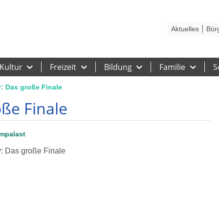
Kontakt
Stadtplan
Karriere
Presse
Hilfe
Impressum
Barrieref
Aktuelles
Bür
Kultur
Freizeit
Bildung
Familie
S
 Das große Finale
ße Finale
mpalast