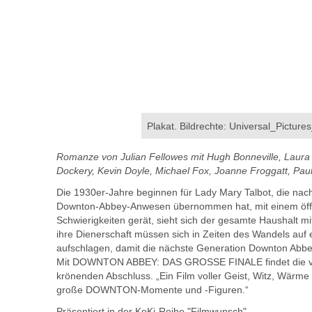
Plakat. Bildrechte: Universal_Pictu
Romanze von Julian Fellowes mit Hugh Bonneville, Laura 
Dockery, Kevin Doyle, Michael Fox, Joanne Froggatt, Paul 
Die 1930er-Jahre beginnen für Lady Mary Talbot, die nach
Downton-Abbey-Anwesen übernommen hat, mit einem öffentl
Schwierigkeiten gerät, sieht sich der gesamte Haushalt m
ihre Dienerschaft müssen sich in Zeiten des Wandels auf
aufschlagen, damit die nächste Generation Downton Abbey
Mit DOWNTON ABBEY: DAS GROSSE FINALE findet die viel
krönenden Abschluss. „Ein Film voller Geist, Witz, Wärm
große DOWNTON-Momente und -Figuren.“
Präsentiert in der KoKi-Reihe "Filmwunsch".