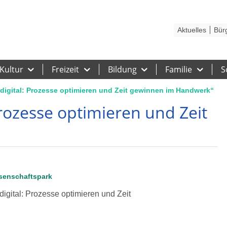
Kontakt
Stadtplan
Karriere
Presse
Hilfe
Impressum
Barrieref
Aktuelles
Bür
Kultur
Freizeit
Bildung
Familie
S
 digital: Prozesse optimieren und Zeit gewinnen im Handwerk“
Prozesse optimieren und Zeit
senschaftspark