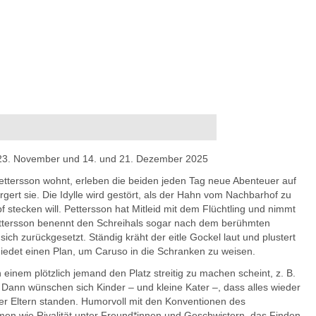
, 23. November und 14. und 21. Dezember 2025
ettersson wohnt, erleben die beiden jeden Tag neue Abenteuer auf
ert sie. Die Idylle wird gestört, als der Hahn vom Nachbarhof zu
pf stecken will. Pettersson hat Mitleid mit dem Flüchtling und nimmt
Pettersson benennt den Schreihals sogar nach dem berühmten
sich zurückgesetzt. Ständig kräht der eitle Gockel laut und plustert
miedet einen Plan, um Caruso in die Schranken zu weisen.
 einem plötzlich jemand den Platz streitig zu machen scheint, z. B.
 Dann wünschen sich Kinder – und kleine Kater –, dass alles wieder
ihrer Eltern standen. Humorvoll mit den Konventionen des
men wie Rivalität unter Freund*innen und Geschwistern, das Finden