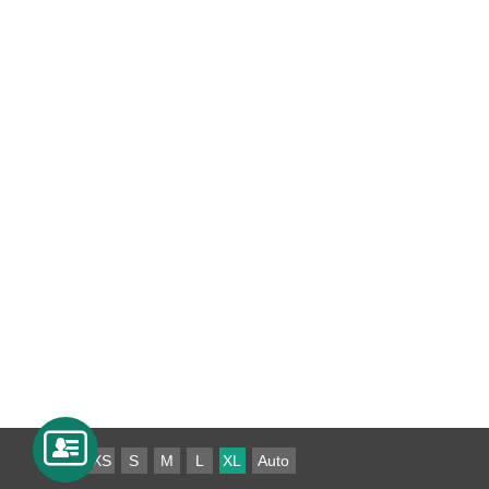
XS
S
M
L
XL
Auto