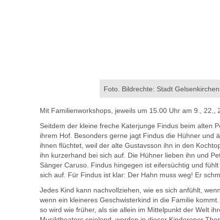
Foto. Bildrechte: Stadt Gelsenkirchen
Mit Familienworkshops, jeweils um 15.00 Uhr am 9., 22.
Seitdem der kleine freche Katerjunge Findus beim alten P
ihrem Hof. Besonders gerne jagt Findus die Hühner und ärg
ihnen flüchtet, weil der alte Gustavsson ihn in den Kochto
ihn kurzerhand bei sich auf. Die Hühner lieben ihn und 
Sänger Caruso. Findus hingegen ist eifersüchtig und fühlt 
sich auf. Für Findus ist klar: Der Hahn muss weg! Er sch
Jedes Kind kann nachvollziehen, wie es sich anfühlt, wenn
wenn ein kleineres Geschwisterkind in die Familie kommt.
so wird wie früher, als sie allein im Mittelpunkt der Welt 
Musiktheaters spielend, werden in dieser Kinderoper The