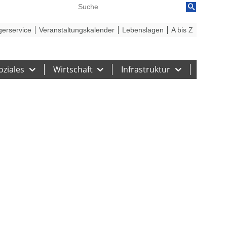
reiheit
Barriere melden
gerservice
Veranstaltungskalender
Lebenslagen
A bis Z
oziales
Wirtschaft
Infrastruktur