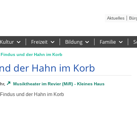
Kontakt
Stadtplan
Karriere
Presse
Hilfe
Impressum
Barrieref
Aktuelles
Bür
Kultur
Freizeit
Bildung
Familie
S
 Findus und der Hahn im Korb
und der Hahn im Korb
hr,
Musiktheater im Revier (MiR) - Kleines Haus