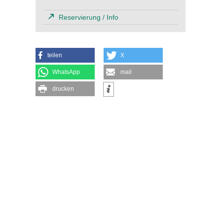
Reservierung / Info
teilen
X
WhatsApp
mail
drucken