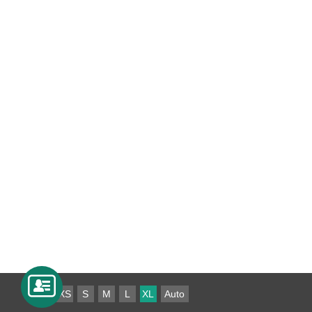
XS
S
M
L
XL
Auto