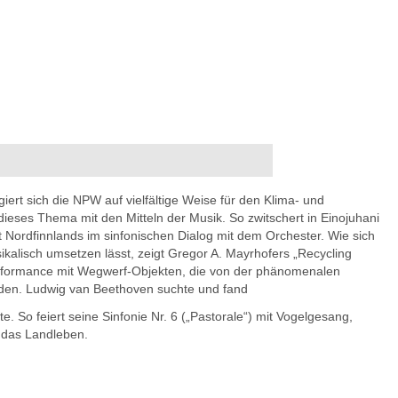
iert sich die NPW auf vielfältige Weise für den Klima- und
ieses Thema mit den Mitteln der Musik. So zwitschert in Einojuhani
t Nordfinnlands im sinfonischen Dialog mit dem Orchester. Wie sich
alisch umsetzen lässt, zeigt Gregor A. Mayrhofers „Recycling
erformance mit Wegwerf-Objekten, die von der phänomenalen
rden. Ludwig van Beethoven suchte und fand
bte. So feiert seine Sinfonie Nr. 6 („Pastorale“) mit Vogelgesang,
 das Landleben.