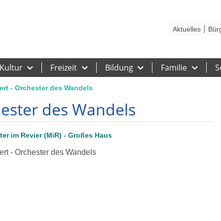
Kontakt
Stadtplan
Karriere
Presse
Hilfe
Impressum
Barrieref
Aktuelles
Bür
Kultur
Freizeit
Bildung
Familie
S
ert - Orchester des Wandels
hester des Wandels
er im Revier (MiR) - Großes Haus