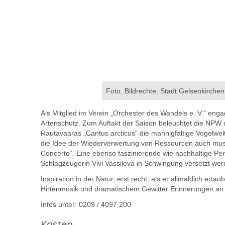
Foto. Bildrechte: Stadt Gelsenkirchen
Als Mitglied im Verein „Orchester des Wandels e. V.“ engag
Artenschutz. Zum Auftakt der Saison beleuchtet die NPW d
Rautavaaras „Cantus arcticus“ die mannigfaltige Vogelwel
die Idee der Wiederverwertung von Ressourcen auch musik
Concerto“. Eine ebenso faszinierende wie nachhaltige P
Schlagzeugerin Vivi Vassileva in Schwingung versetzt we
Inspiration in der Natur, erst recht, als er allmählich ertau
Hirtenmusik und dramatischem Gewitter Erinnerungen an
Infos unter: 0209 / 4097 200
Kosten