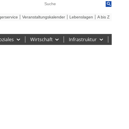
reiheit
Barriere melden
gerservice
Veranstaltungskalender
Lebenslagen
A bis Z
oziales
Wirtschaft
Infrastruktur