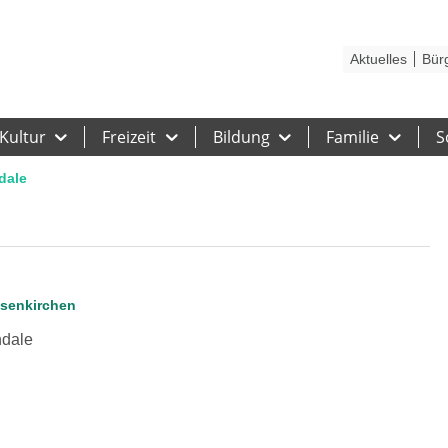
Kontakt
Stadtplan
Karriere
Presse
Hilfe
Impressum
Barrieref
Aktuelles
Bür
Kultur
Freizeit
Bildung
Familie
S
dale
lsenkirchen