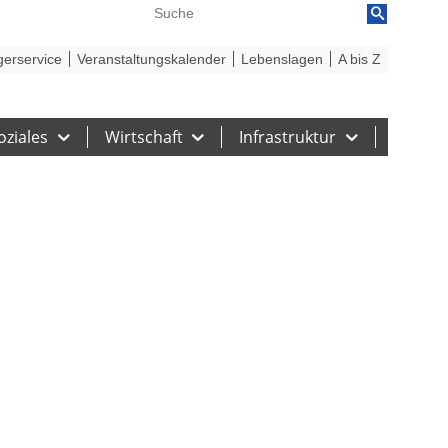
reiheit
Barriere melden
gerservice
Veranstaltungskalender
Lebenslagen
A bis Z
oziales
Wirtschaft
Infrastruktur