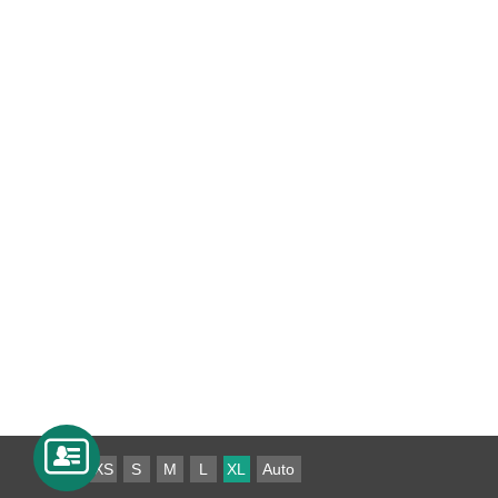
XS
S
M
L
XL
Auto