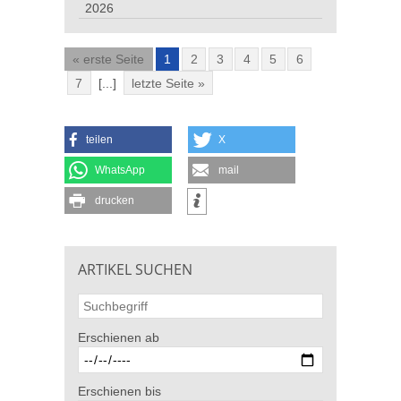
2026
« erste Seite
1
2
3
4
5
6
7
[...]
letzte Seite »
teilen
X
WhatsApp
mail
drucken
ARTIKEL SUCHEN
Erschienen ab
Erschienen bis