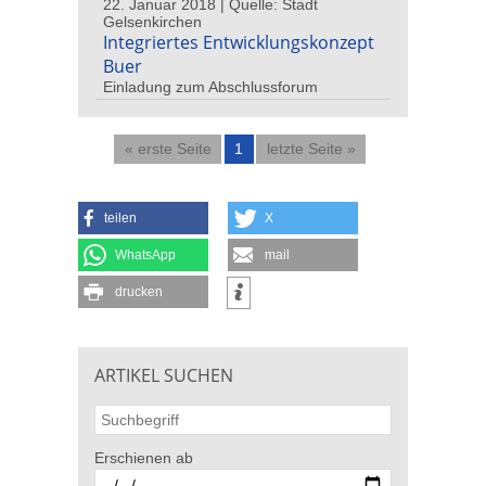
22. Januar 2018 | Quelle: Stadt
Gelsenkirchen
Integriertes Entwicklungskonzept
Buer
Einladung zum Abschlussforum
« erste Seite
1
letzte Seite »
teilen
X
WhatsApp
mail
drucken
ARTIKEL SUCHEN
Erschienen ab