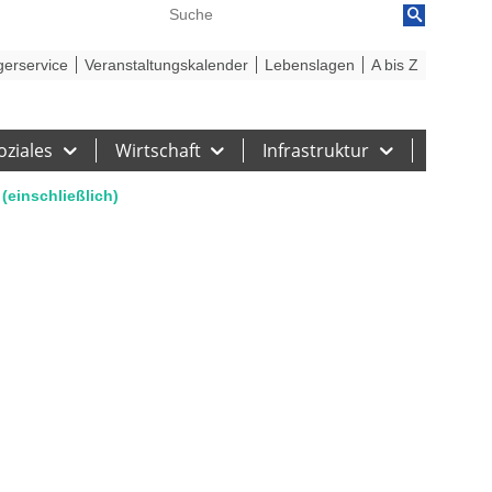
reiheit
Barriere melden
gerservice
Veranstaltungskalender
Lebenslagen
A bis Z
oziales
Wirtschaft
Infrastruktur
(einschließlich)