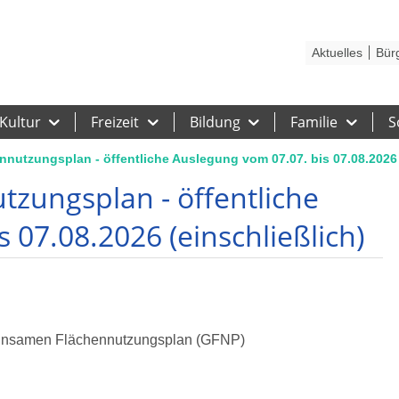
Kontakt
Stadtplan
Karriere
Presse
Hilfe
Impressum
Barrieref
Aktuelles
Bür
Kultur
Freizeit
Bildung
Familie
S
utzungsplan - öffentliche Auslegung vom 07.07. bis 07.08.2026 
zungsplan - öffentliche
 07.08.2026 (einschließlich)