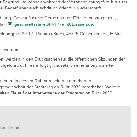
 Begründung können während der Veröffentlichungsfrist
bis zum
i Bedarf aber auch schriftlich oder zur Niederschrift
rdnung, Geschäftsstelle Gemeinsamer Flächennutzungsplan,
ail:
geschaeftsstelleGFNP@amt61.essen.de
,
Goldbergstraße 12 (Rathaus Buer), 45875 Gelsenkirchen, E-Mail:
en werden.
, werden in den Drucksachen für die öffentlichen Sitzungen der
fgeführt, d. h. es erfolgt grundsätzlich eine anonymisierte
von Ihnen in diesem Rahmen bekannt gegebenen
meinschaft der Städteregion Ruhr 2030 verarbeitet. Weitere
lten Sie auf der Internetseite der Städteregion Ruhr 2030.
lsenkirchen