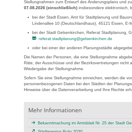
Stellungnahmen zum Entwurf des Änderungsplans und zur
07.08.2026 (einschließlich)
insbesondere elektronisch, be
bei der Stadt Essen, Amt für Stadtplanung und Bauo
Lindenallee 10 (Deutschlandhaus), 45121 Essen, E-M
bei der Stadt Gelsenkirchen, Referat Stadtplanung, 
referat.stadtplanung@gelsenkirchen.de
oder bei einer der anderen Planungsstädte abgegeb
Die Namen der Personen, die eine Stellungnahme abgeben
Räte, der Ausschüsse und der Bezirksvertretungen nicht au
Wiedergabe der Stellungnahme.
Sofern Sie eine Stellungnahme einreichen, werden die 
personenbezogenen Daten bei den Städten der Planungsge
Hinweise über die Datenverarbeitung und Ihre Rechte erha
Mehr Informationen
Bekanntmachung im Amtsblatt Nr. 25 der Stadt Ge
Städteregion Ruhr 2030