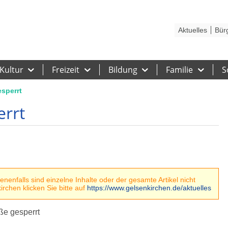
Kontakt
Stadtplan
Karriere
Presse
Hilfe
Impressum
Barrieref
Aktuelles
Bür
Kultur
Freizeit
Bildung
Familie
S
sperrt
errt
enfalls sind einzelne Inhalte oder der gesamte Artikel nicht
rchen klicken Sie bitte auf
https://www.gelsenkirchen.de/aktuelles