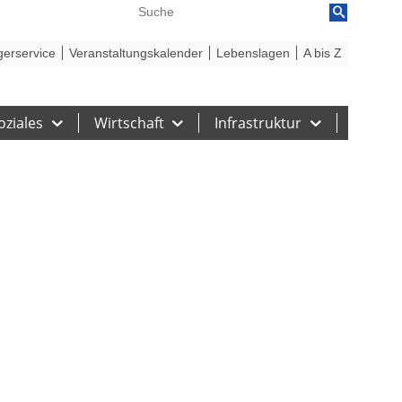
reiheit
Barriere melden
gerservice
Veranstaltungskalender
Lebenslagen
A bis Z
oziales
Wirtschaft
Infrastruktur