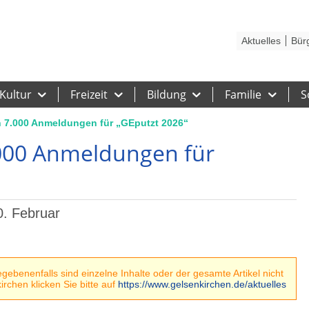
Kontakt
Stadtplan
Karriere
Presse
Hilfe
Impressum
Barrieref
Aktuelles
Bür
Kultur
Freizeit
Bildung
Familie
S
 7.000 Anmeldungen für „GEputzt 2026“
000 Anmeldungen für
0. Februar
ebenenfalls sind einzelne Inhalte oder der gesamte Artikel nicht
rchen klicken Sie bitte auf
https://www.gelsenkirchen.de/aktuelles