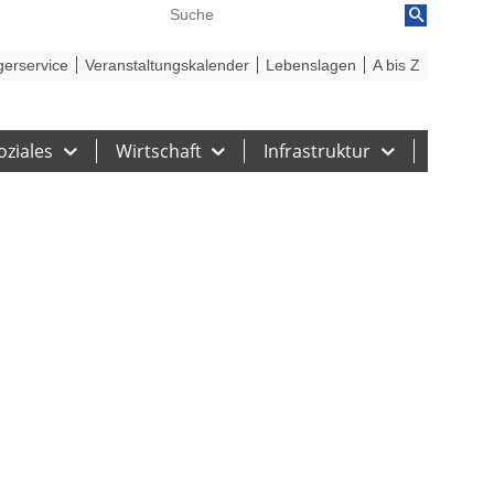
reiheit
Barriere melden
gerservice
Veranstaltungskalender
Lebenslagen
A bis Z
oziales
Wirtschaft
Infrastruktur