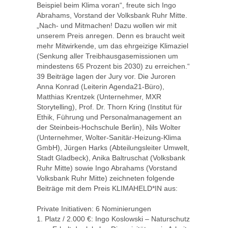
Beispiel beim Klima voran“, freute sich Ingo
Abrahams, Vorstand der Volksbank Ruhr Mitte.
„Nach- und Mitmachen! Dazu wollen wir mit
unserem Preis anregen. Denn es braucht weit
mehr Mitwirkende, um das ehrgeizige Klimaziel
(Senkung aller Treibhausgasemissionen um
mindestens 65 Prozent bis 2030) zu erreichen.“
39 Beiträge lagen der Jury vor. Die Juroren
Anna Konrad (Leiterin Agenda21-Büro),
Matthias Krentzek (Unternehmer, MXR
Storytelling), Prof. Dr. Thorn Kring (Institut für
Ethik, Führung und Personalmanagement an
der Steinbeis-Hochschule Berlin), Nils Wolter
(Unternehmer, Wolter-Sanitär-Heizung-Klima
GmbH), Jürgen Harks (Abteilungsleiter Umwelt,
Stadt Gladbeck), Anika Baltruschat (Volksbank
Ruhr Mitte) sowie Ingo Abrahams (Vorstand
Volksbank Ruhr Mitte) zeichneten folgende
Beiträge mit dem Preis KLIMAHELD*IN aus:
Private Initiativen: 6 Nominierungen
1. Platz / 2.000 €: Ingo Koslowski – Naturschutz