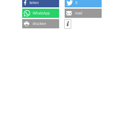
teilen
X
WhatsApp
mail
drucken