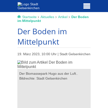
Startseite
Aktuelles
Artikel
Der Boden
im Mittelpunkt
Der Boden im
Mittelpunkt
19. März 2023, 10:00 Uhr | Stadt Gelsenkirchen
ste online
Der Biomassepark Hugo aus der Luft..
Die Eröff
n..
Bildrechte: Stadt Gelsenkirchen
Stadtbaur
von der U
Stadt Gels
Gelsenkir