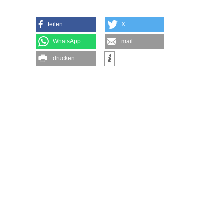
teilen
X
WhatsApp
mail
drucken