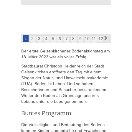
1
2
3
4
5
6
7
8
9
10
11
12
13
14
15
16
17
18
19
20
21
22
23
Der erste Gelsenkirchener Bodenaktionstag am
18. März 2023 war ein voller Erfolg.
Stadtbaurat Christoph Heidenreich der Stadt
Gelsenkirchen eröffnete den Tag mit einem
Slogan der Natur- und Umweltschutzakademie
(LUA): Boden ist Leben. Und so haben
Besucherinnen und Besucher bei strahlendem
Wetter den Boden als Grundlage unseres
Lebens unter die Lupe genommen.
Buntes Programm
Die Vielseitigkeit und Bedeutung des Bodens
konnten Kinder, Jugendliche und Erwachsene