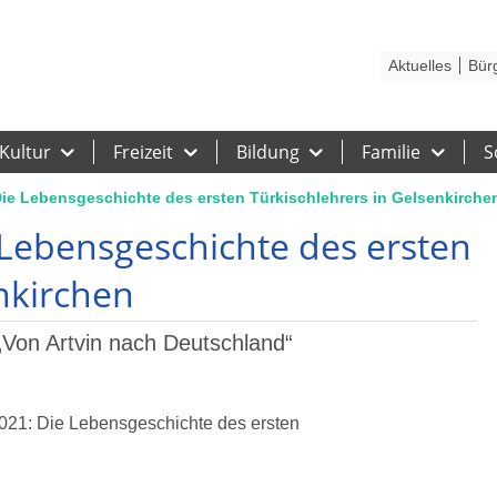
Kontakt
Stadtplan
Karriere
Presse
Hilfe
Impressum
Barrieref
Aktuelles
Bür
Kultur
Freizeit
Bildung
Familie
S
ie Lebensgeschichte des ersten Türkischlehrers in Gelsenkirche
Lebensgeschichte des ersten
nkirchen
 „Von Artvin nach Deutschland“