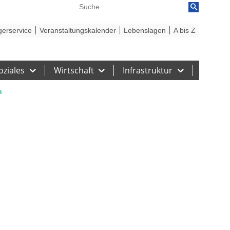
reiheit
Barriere melden
gerservice
Veranstaltungskalender
Lebenslagen
A bis Z
oziales
Wirtschaft
Infrastruktur
n