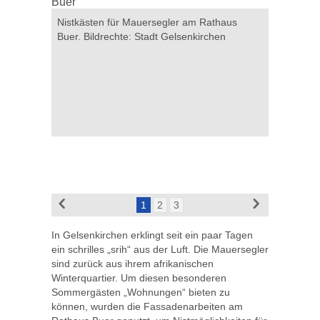
hte: Stadt
Nistkästen für Mauersegler am Rathaus
Nistkästen
Buer. Bildrechte: Stadt Gelsenkirchen
Gelsenkir
1
2
3
In Gelsenkirchen erklingt seit ein paar Tagen
ein schrilles „srih“ aus der Luft. Die Mauersegler
sind zurück aus ihrem afrikanischen
Winterquartier. Um diesen besonderen
Sommergästen „Wohnungen“ bieten zu
können, wurden die Fassadenarbeiten am