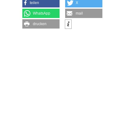
teilen
X
WhatsApp
mail
drucken