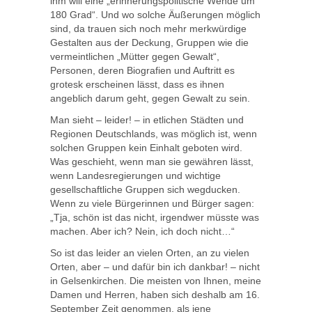
ihm will eine „erinnerungspolitische Wende um
180 Grad“. Und wo solche Äußerungen möglich
sind, da trauen sich noch mehr merkwürdige
Gestalten aus der Deckung, Gruppen wie die
vermeintlichen „Mütter gegen Gewalt“,
Personen, deren Biografien und Auftritt es
grotesk erscheinen lässt, dass es ihnen
angeblich darum geht, gegen Gewalt zu sein.
Man sieht – leider! – in etlichen Städten und
Regionen Deutschlands, was möglich ist, wenn
solchen Gruppen kein Einhalt geboten wird.
Was geschieht, wenn man sie gewähren lässt,
wenn Landesregierungen und wichtige
gesellschaftliche Gruppen sich wegducken.
Wenn zu viele Bürgerinnen und Bürger sagen:
„Tja, schön ist das nicht, irgendwer müsste was
machen. Aber ich? Nein, ich doch nicht…“
So ist das leider an vielen Orten, an zu vielen
Orten, aber – und dafür bin ich dankbar! – nicht
in Gelsenkirchen. Die meisten von Ihnen, meine
Damen und Herren, haben sich deshalb am 16.
September Zeit genommen, als jene