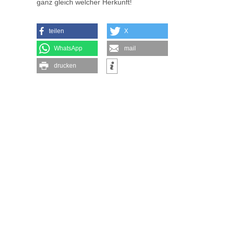
ganz gleich welcher Herkunft!
teilen
X
WhatsApp
mail
drucken