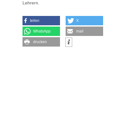
Lehrern.
teilen
X
WhatsApp
mail
drucken