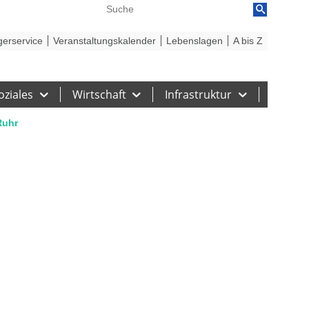
reiheit
Barriere melden
gerservice
Veranstaltungskalender
Lebenslagen
A bis Z
oziales
Wirtschaft
Infrastruktur
Ruhr