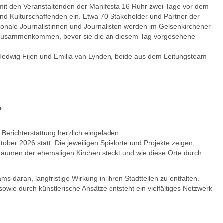
it den Veranstaltenden der Manifesta 16 Ruhr zwei Tage vor dem
und Kulturschaffenden ein. Etwa 70 Stakeholder und Partner der
tionale Journalistinnen und Journalisten werden im Gelsenkirchener
zusammenkommen, bevor sie die an diesem Tag vorgesehene
edwig Fijen und Emilia van Lynden, beide aus dem Leitungsteam
e
 Berichterstattung herzlich eingeladen.
ober 2026 statt. Die jeweiligen Spielorte und Projekte zeigen,
 Räumen der ehemaligen Kirchen steckt und wie diese Orte durch
 daran, langfristige Wirkung in ihren Stadtteilen zu entfalten.
e durch künstlerische Ansätze entsteht ein vielfältiges Netzwerk