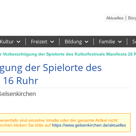
Kontakt
Stadtplan
Karriere
Presse
Hilfe
Impressum
Barrieref
Aktuelles
Bür
Kultur
Freizeit
Bildung
Familie
S
 Vorbesichtigung der Spielorte des Kulturfestivals Manifesta 16 
gung der Spielorte des
a 16 Ruhr
Gelsenkirchen
nenfalls sind einzelne Inhalte oder der gesamte Artikel nicht
rchen klicken Sie bitte auf
https://www.gelsenkirchen.de/aktuelles