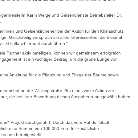
rmeisterin Karin Welge und Gelsendienste Betriebsleiter Dr.
.
nerinnen und Gelsenkirchener bei der Aktion für den Klimaschutz
e. Gleichzeitig versprach sie allen Interessenten, die diesmal
ir ‚GEpflanzt‘ erneut durchführen.“
ele Partner aktiv beteiligen, können wir gemeinsam erfolgreich
Engagement ist ein wichtiger Beitrag, um die grüne Lunge von
ine Anleitung für die Pflanzung und Pflege der Bäume sowie
iebshof an der Wickingstraße 25a eine zweite Aktion zur
ner, die bei ihrer Bewerbung diesen Ausgabeort ausgewählt haben,
äume“-Projekt durchgeführt. Durch das vom Rat der Stadt
lich eine Summe von 100.000 Euro für zusätzliche
chen bereitgestellt.