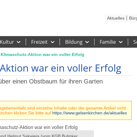
Kontakt
Stadtplan
Karriere
Presse
Hilfe
Impressum
Barrieref
Aktuelles
Bür
Kultur
Freizeit
Bildung
Familie
S
 Klimaschutz-Aktion war ein voller Erfolg
ktion war ein voller Erfolg
über einen Obstbaum für ihren Garten
ebenenfalls sind einzelne Inhalte oder der gesamte Artikel nicht
rchen klicken Sie bitte auf
https://www.gelsenkirchen.de/aktuelles
 und Helmut Sakwieja (vom KGB Bulmker
V.l.n.r.: Oberbürger