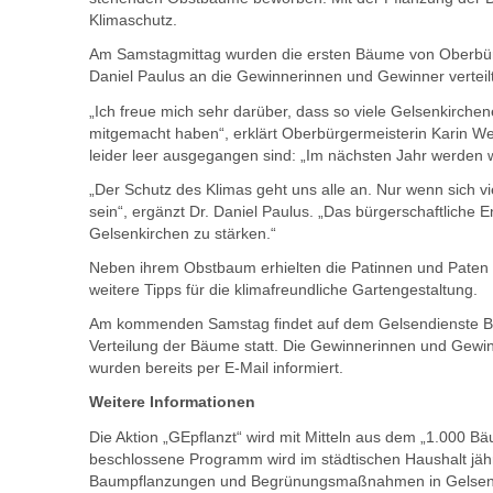
Klimaschutz.
Am Samstagmittag wurden die ersten Bäume von Oberbürge
Daniel Paulus an die Gewinnerinnen und Gewinner verteilt
„Ich freue mich sehr darüber, dass so viele Gelsenkirche
mitgemacht haben“, erklärt Oberbürgermeisterin Karin Welg
leider leer ausgegangen sind: „Im nächsten Jahr werden w
„Der Schutz des Klimas geht uns alle an. Nur wenn sich vi
sein“, ergänzt Dr. Daniel Paulus. „Das bürgerschaftliche 
Gelsenkirchen zu stärken.“
Neben ihrem Obstbaum erhielten die Patinnen und Paten e
weitere Tipps für die klimafreundliche Gartengestaltung.
Am kommenden Samstag findet auf dem Gelsendienste Betr
Verteilung der Bäume statt. Die Gewinnerinnen und Gewin
wurden bereits per E-Mail informiert.
Weitere Informationen
Die Aktion „GEpflanzt“ wird mit Mitteln aus dem „1.000 B
beschlossene Programm wird im städtischen Haushalt jähr
Baumpflanzungen und Begrünungsmaßnahmen in Gelsenkir