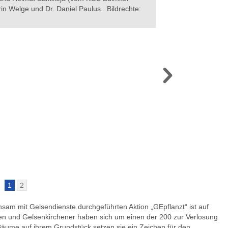
n Welge und Dr. Daniel Paulus.. Bildrechte:
Susanne Sakwieja.. B
1
2
sam mit Gelsendienste durchgeführten Aktion „GEpflanzt“ ist auf
en und Gelsenkirchener haben sich um einen der 200 zur Verlosung
ume auf ihrem Grundstück setzen sie ein Zeichen für den