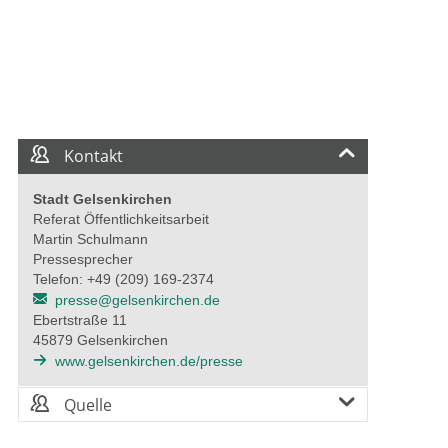
ildrechte: Stadt Gelsenkirchen
Erle
Stad
Kontakt
Stadt Gelsenkirchen
Referat Öffentlichkeitsarbeit
Martin Schulmann
Pressesprecher
Telefon: +49 (209) 169-2374
presse@gelsenkirchen.de
Ebertstraße 11
45879 Gelsenkirchen
www.gelsenkirchen.de/presse
Quelle