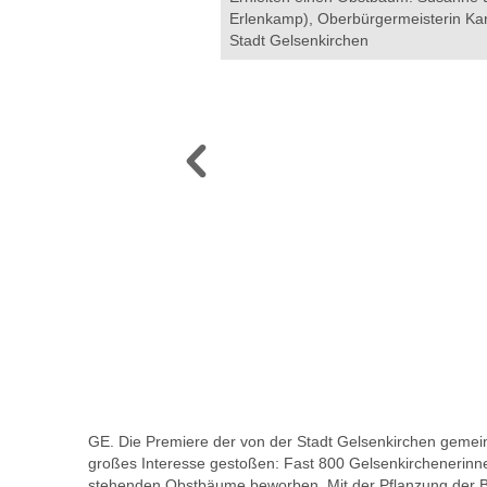
Erlenkamp), Oberbürgermeisterin Kari
Stadt Gelsenkirchen
GE. Die Premiere der von der Stadt Gelsenkirchen gemein
großes Interesse gestoßen: Fast 800 Gelsenkirchenerinn
stehenden Obstbäume beworben. Mit der Pflanzung der Bä