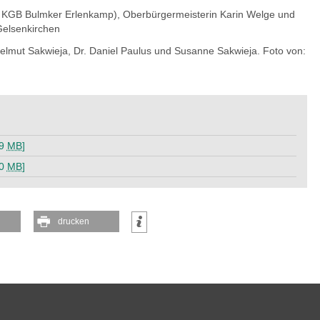
om KGB Bulmker Erlenkamp), Oberbürgermeisterin Karin Welge und
Gelsenkirchen
 Helmut Sakwieja, Dr. Daniel Paulus und Susanne Sakwieja. Foto von:
09
MB
]
20
MB
]
drucken