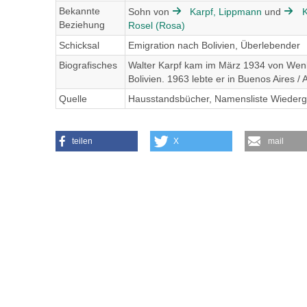
Bekannte
Sohn von
Karpf, Lippmann
und
K
Beziehung
Rosel (Rosa)
Schicksal
Emigration nach Bolivien, Überlebender
Biografisches
Walter Karpf kam im März 1934 von Wenkh
Bolivien. 1963 lebte er in Buenos Aires / 
Quelle
Hausstandsbücher, Namensliste Wieder
teilen
X
mail