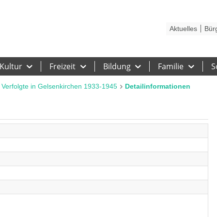
Kontakt
Stadtplan
Karriere
Presse
Hilfe
Impressum
Barrieref
Aktuelles
Bür
Kultur
Freizeit
Bildung
Familie
S
 Verfolgte in Gelsenkirchen 1933-1945
Detailinformationen