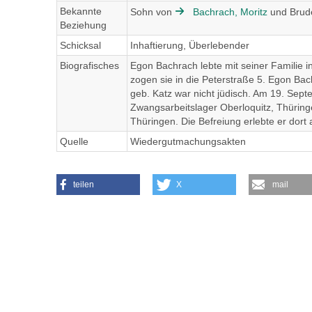
Bekannte
Sohn von
Bachrach, Moritz
und Brud
Beziehung
Schicksal
Inhaftierung, Überlebender
Biografisches
Egon Bachrach lebte mit seiner Familie i
zogen sie in die Peterstraße 5. Egon Bac
geb. Katz war nicht jüdisch. Am 19. Sep
Zwangsarbeitslager Oberloquitz, Thüringe
Thüringen. Die Befreiung erlebte er dort a
Quelle
Wiedergutmachungsakten
teilen
X
mail