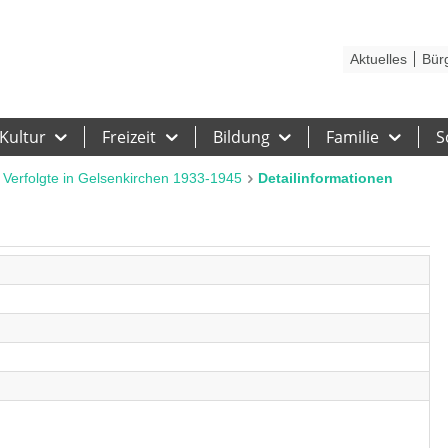
Kontakt
Stadtplan
Karriere
Presse
Hilfe
Impressum
Barrieref
Aktuelles
Bür
Kultur
Freizeit
Bildung
Familie
S
 Verfolgte in Gelsenkirchen 1933-1945
Detailinformationen